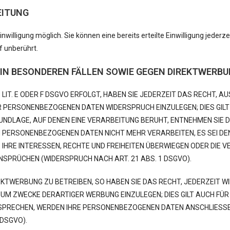
EITUNG
nwilligung möglich. Sie können eine bereits erteilte Einwilligung jederz
f unberührt.
N BESONDEREN FÄLLEN SOWIE GEGEN DIREKTWERBUN
IT. E ODER F DSGVO ERFOLGT, HABEN SIE JEDERZEIT DAS RECHT, AUS
 PERSONENBEZOGENEN DATEN WIDERSPRUCH EINZULEGEN; DIES GILT 
UNDLAGE, AUF DENEN EINE VERARBEITUNG BERUHT, ENTNEHMEN SIE
N PERSONENBEZOGENEN DATEN NICHT MEHR VERARBEITEN, ES SEI DE
IHRE INTERESSEN, RECHTE UND FREIHEITEN ÜBERWIEGEN ODER DIE V
PRÜCHEN (WIDERSPRUCH NACH ART. 21 ABS. 1 DSGVO).
TWERBUNG ZU BETREIBEN, SO HABEN SIE DAS RECHT, JEDERZEIT W
 ZWECKE DERARTIGER WERBUNG EINZULEGEN; DIES GILT AUCH FÜR D
RSPRECHEN, WERDEN IHRE PERSONENBEZOGENEN DATEN ANSCHLIESS
DSGVO).