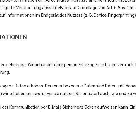
. f DSGVO. Wir haben ein berechtigtes Interesse an einer möglichst zuve
olgt die Verarbeitung ausschließlich auf Grundlage von Art. 6 Abs. 1 li
 auf Informationen im Endgerät des Nutzers (z. B. Device-Fingerprintin
RMATIONEN
aten sehr ernst. Wir behandeln Ihre personenbezogenen Daten vertraul
rung.
gene Daten erhoben. Personenbezogene Daten sind Daten, mit denen S
n wir erheben und wofür wir sie nutzen. Sie erläutert auch, wie und zu
bei der Kommunikation per E-Mail) Sicherheitslücken aufweisen kann. Ein