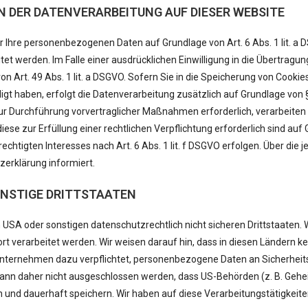
 DER DATENVERARBEITUNG AUF DIESER WEBSITE
r Ihre personenbezogenen Daten auf Grundlage von Art. 6 Abs. 1 lit. a D
et werden. Im Falle einer ausdrücklichen Einwilligung in die Übertrag
 Art. 49 Abs. 1 lit. a DSGVO. Sofern Sie in die Speicherung von Cookies
illigt haben, erfolgt die Datenverarbeitung zusätzlich auf Grundlage von
 zur Durchführung vorvertraglicher Maßnahmen erforderlich, verarbeiten 
iese zur Erfüllung einer rechtlichen Verpflichtung erforderlich sind auf Gr
tigten Interesses nach Art. 6 Abs. 1 lit. f DSGVO erfolgen. Über die je
erklärung informiert.
ONSTIGE DRITTSTAATEN
SA oder sonstigen datenschutzrechtlich nicht sicheren Drittstaaten. W
t verarbeitet werden. Wir weisen darauf hin, dass in diesen Ländern ke
-Unternehmen dazu verpflichtet, personenbezogene Daten an Sicherhe
 kann daher nicht ausgeschlossen werden, dass US-Behörden (z. B. Gehe
nd dauerhaft speichern. Wir haben auf diese Verarbeitungstätigkeiten